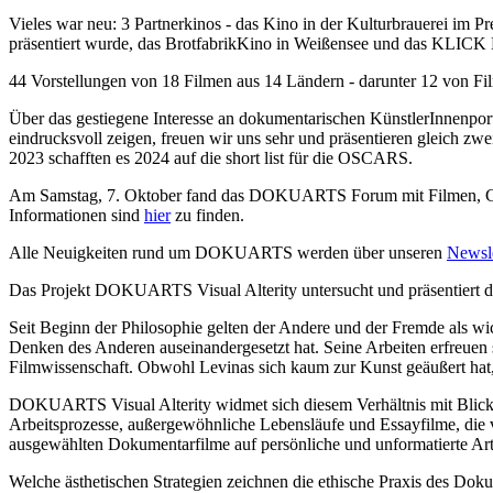
Vieles war neu: 3 Partnerkinos - das Kino in der Kulturbrauerei im
präsentiert wurde, das BrotfabrikKino in Weißensee und das KLICK 
44 Vorstellungen von 18 Filmen aus 14 Ländern - darunter 12 von
Über das gestiegene Interesse an dokumentarischen KünstlerInnenpo
eindrucksvoll zeigen, freuen wir uns sehr und präsentieren gleic
2023 schafften es 2024 auf die short list für die OSCARS.
Am Samstag, 7. Oktober fand das DOKUARTS Forum mit Filmen, Gespr
Informationen sind
hier
zu finden.
Alle Neuigkeiten rund um DOKUARTS werden über unseren
Newsle
Das Projekt DOKUARTS Visual Alterity untersucht und präsentiert den
Seit Beginn der Philosophie gelten der Andere und der Fremde als wi
Denken des Anderen auseinandergesetzt hat. Seine Arbeiten erfreuen si
Filmwissenschaft. Obwohl Levinas sich kaum zur Kunst geäußert hat,
DOKUARTS Visual Alterity widmet sich diesem Verhältnis mit Blick a
Arbeitsprozesse, außergewöhnliche Lebensläufe und Essayfilme, die vo
ausgewählten Dokumentarfilme auf persönliche und unformatierte Art 
Welche ästhetischen Strategien zeichnen die ethische Praxis des D