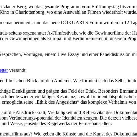
 Prenzlauer Berg, wo das gesamte Programm vom Eröffnungstag bis zum
Kino in Charlottenburg, wo eine Auswahl an Filmen wiederholt wurde
 Filmemacherinnen - und das neue DOKUARTS Forum wurden in 12 Tage
rträts seitens sogenannter A-Filmfestivals, wie die Gewinnerfilme d
h zwei der Gewinnerinnen als Europa- und Berlinpremieren in unsere
ächen, Vorträgen, einem Live-Essay und einer Paneldiskussion mit 
tter
versandt.
 filmischen Blick auf den Anderen. Wie formiert sich das Selbst in de
chtige Denkfiguren und prägen das Feld der Ethik. Besonders Emmanuel
ch heute wieder vielfältiger Resonanz, sowohl in identitätspolitischen
 ermöglicht seine „Ethik des Angesichts“ das komplexe Verhältnis von
uf die Ausdruckskraft, Vielfältigkeit und Reflexivität des Dokumentar
m Veränderungs-potential der Identitäten zeugen. Die derzeit vielbesch
und Weise, jenseits des Regelwerks der Fernsehanstalten.
okumentarfilms aus? Wie geben die Künste und die Kunst des Dokument